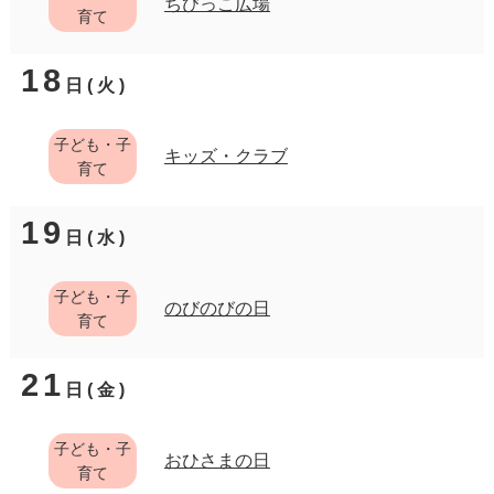
ちびっこ広場
育て
18
日(火)
子ども・子
キッズ・クラブ
育て
19
日(水)
子ども・子
のびのびの日
育て
21
日(金)
子ども・子
おひさまの日
育て