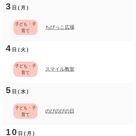
3
日(月)
子ども・子
ちびっこ広場
育て
4
日(火)
子ども・子
スマイル教室
育て
5
日(水)
子ども・子
のびのびの日
育て
10
日(月)