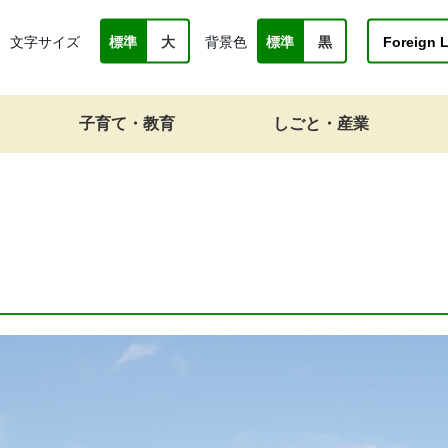
文字サイズ
背景色
Foreign 
標準
大
標準
黒
子育て・教育
しごと・産業