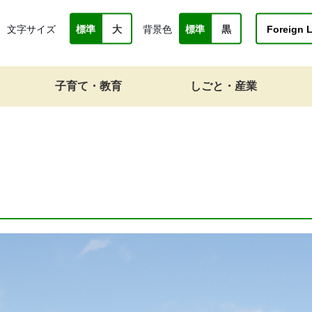
文字サイズ
背景色
Foreign 
標準
大
標準
黒
子育て・教育
しごと・産業