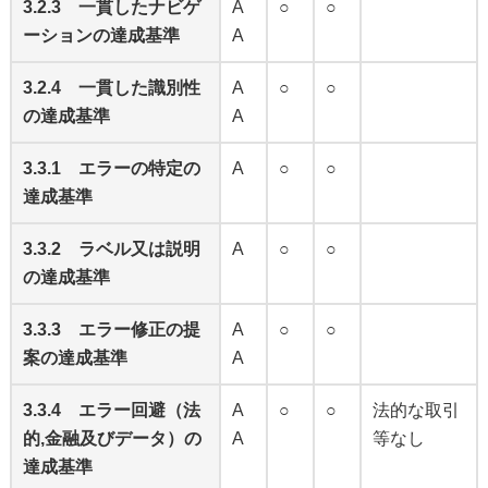
3.2.3 一貫したナビゲ
A
○
○
ーションの達成基準
A
3.2.4 一貫した識別性
A
○
○
の達成基準
A
3.3.1 エラーの特定の
A
○
○
達成基準
3.3.2 ラベル又は説明
A
○
○
の達成基準
3.3.3 エラー修正の提
A
○
○
案の達成基準
A
3.3.4 エラー回避（法
A
○
○
法的な取引
的,金融及びデータ）の
A
等なし
達成基準