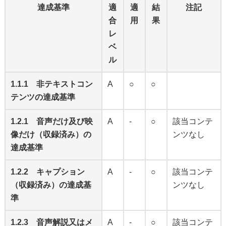
達成基準
適
適
結
注記
合
用
果
レ
ベ
ル
1.1.1 非テキストコン
A
○
○
テンツの達成基準
1.2.1 音声だけ及び映
A
-
○
該当コンテ
像だけ（収録済み）の
ンツなし
達成基準
1.2.2 キャプション
A
-
○
該当コンテ
（収録済み）の達成基
ンツなし
準
1.2.3 音声解説又はメ
A
-
○
該当コンテ