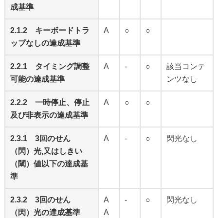
成基準
2.1.2 キーボードトラ
A
○
○
ップなしの達成基準
2.2.1 タイミング調整
A
-
○
該当コンテ
可能の達成基準
ンツなし
2.2.2 一時停止、停止
A
○
○
及び非表示の達成基準
2.3.1 3回のせん
A
-
○
閃光なし
（閃）光,又はしきい
（閾）値以下の達成基
準
2.3.2 3回のせん
A
-
○
閃光なし
（閃）光の達成基準
A