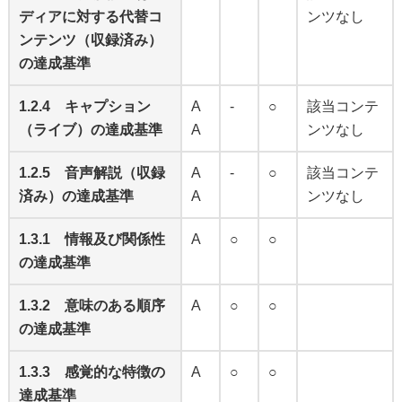
ディアに対する代替コ
ンツなし
ンテンツ（収録済み）
の達成基準
1.2.4 キャプション
A
-
○
該当コンテ
（ライブ）の達成基準
A
ンツなし
1.2.5 音声解説（収録
A
-
○
該当コンテ
済み）の達成基準
A
ンツなし
1.3.1 情報及び関係性
A
○
○
の達成基準
1.3.2 意味のある順序
A
○
○
の達成基準
1.3.3 感覚的な特徴の
A
○
○
達成基準