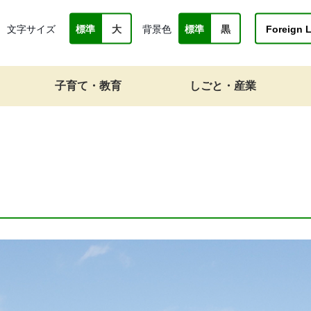
文字サイズ
背景色
Foreign 
標準
大
標準
黒
子育て・教育
しごと・産業