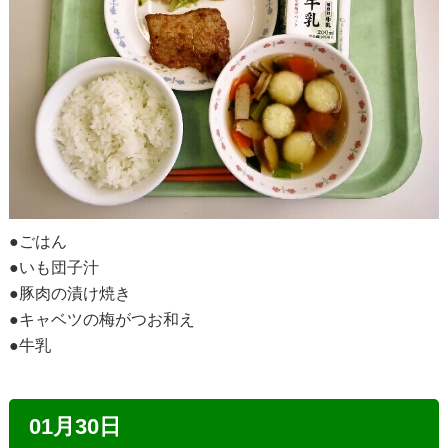
●ごはん
●いも団子汁
●豚肉の漬け焼き
●キャベツの梅がつお和え
●牛乳
01月30日