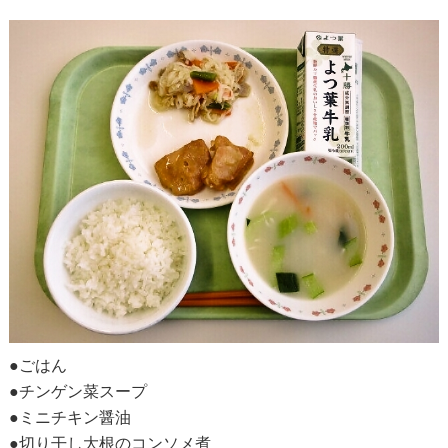
●ごはん
●チンゲン菜スープ
●ミニチキン醤油
●切り干し大根のコンソメ煮