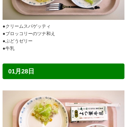
●クリームスパゲッティ
●ブロッコリーのツナ和え
●ぶどうゼリー
●牛乳
01月28日