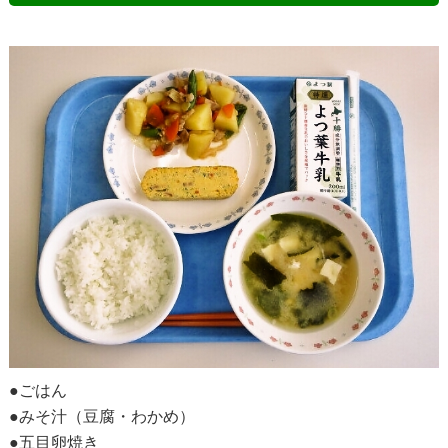
●ごはん
●みそ汁（豆腐・わかめ）
●五目卵焼き