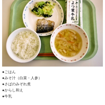
●ごはん
●みそ汁（白菜・人参）
●さばのみぞれ煮
●からし和え
●牛乳