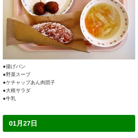
●揚げパン
●野菜スープ
●ケチャップあん肉団子
●大根サラダ
●牛乳
01月27日