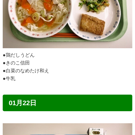
●鶏だしうどん
●きのこ信田
●白菜のなめたけ和え
●牛乳
01月22日