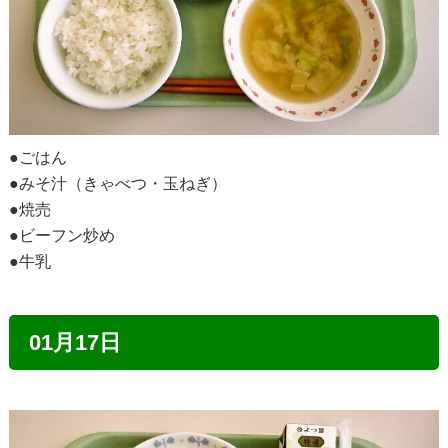
●ごはん
●みそ汁（きゃべつ・玉ねぎ）
●焼売
●ビーフン炒め
●牛乳
01月17日