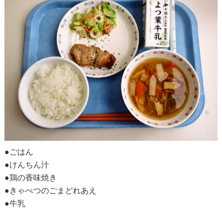
●ごはん
●けんちん汁
●鶏の香味焼き
●きゃべつのごまどれあえ
●牛乳