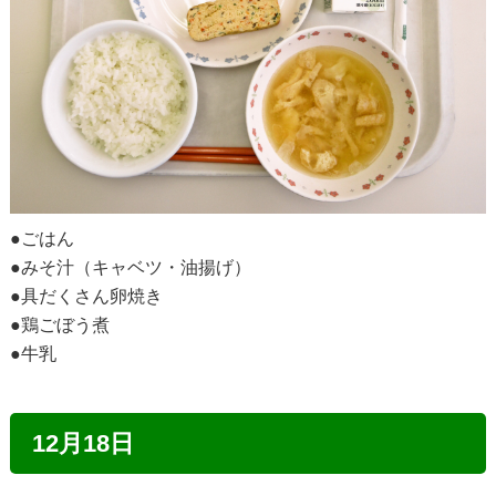
●ごはん
●みそ汁（キャベツ・油揚げ）
●具だくさん卵焼き
●鶏ごぼう煮
●牛乳
12月18日