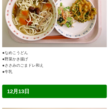
●なめこうどん
●野菜かき揚げ
●ささみのごまドレ和え
●牛乳
12月13日