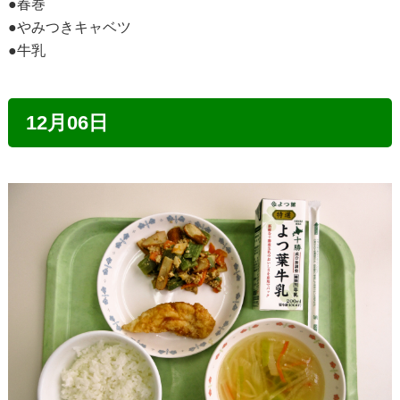
●春巻
●やみつきキャベツ
●牛乳
12月06日