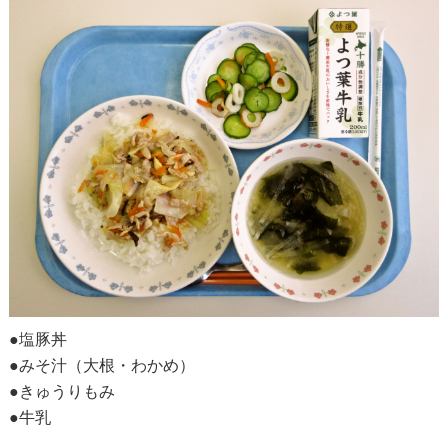
●塩豚丼
●みそ汁（大根・わかめ）
●きゅうりもみ
●牛乳