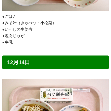
●ごはん
●みそ汁（きゃべつ・小松菜）
●いわしの生姜煮
●塩肉じゃが
●牛乳
12月14日