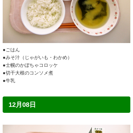
●ごはん
●みそ汁（じゃがいも・わかめ）
●士幌のかぼちゃコロッケ
●切干大根のコンソメ煮
●牛乳
12月08日