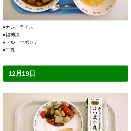
●カレーライス
●福神漬
●フルーツポンチ
●牛乳
12月19日