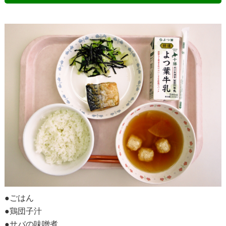
●ごはん
●鶏団子汁
●サバの味噌煮