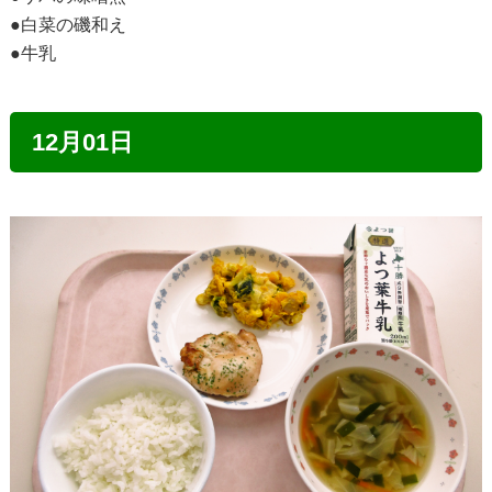
●白菜の磯和え
●牛乳
12月01日