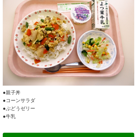
●親子丼
●コーンサラダ
●ぶどうゼリー
●牛乳