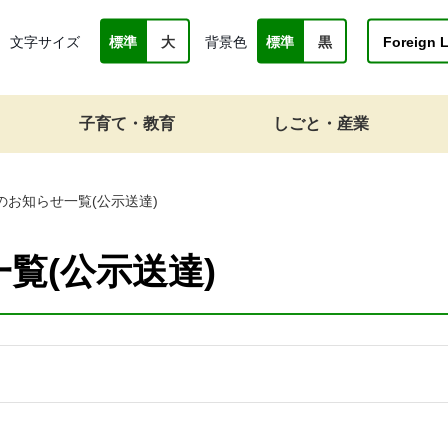
文字サイズ
背景色
Foreign 
標準
大
標準
黒
子育て・教育
しごと・産業
のお知らせ一覧(公示送達)
覧(公示送達)