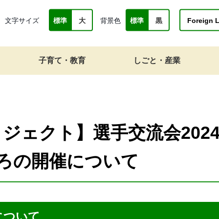
文字サイズ
背景色
Foreign 
標準
大
標準
黒
子育て・教育
しごと・産業
ジェクト】選手交流会202
ほろの開催について
について