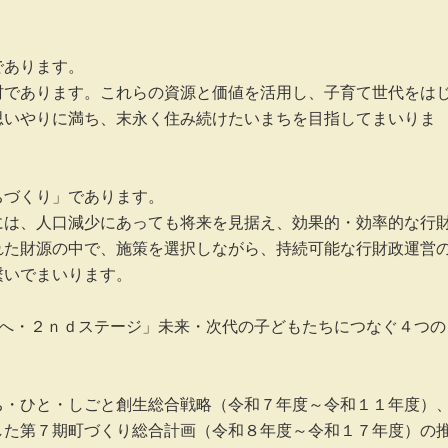
あります。

村であります。これらの資源と価値を活用し、子育て世代をは
思いやりに満ち、末永く住み続けたいまちを目指してまいりま
づくり」であります。

には、人口減少にあっても将来を見据え、効果的・効率的な行
れた財源の中で、施策を選択しながら、持続可能な行財政運営
いでまいります。

紀へ・２ｎｄステージ」未来・次代の子どもたちにつなぐ４つの
ち・ひと・しごと創生総合戦略（令和７年度～令和１１年度）
した第７期町づくり総合計画（令和８年度～令和１７年度）の