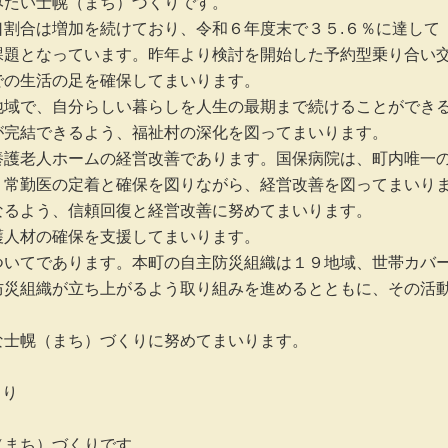
たい士幌（まち）づくりです。

割合は増加を続けており、令和６年度末で３５.６％に達して
課題となっています。昨年より検討を開始した予約型乗り合い
の生活の足を確保してまいります。

地域で、自分らしい暮らしを人生の最期まで続けることができ
完結できるよう、福祉村の深化を図ってまいります。

養護老人ホームの経営改善であります。国保病院は、町内唯一
、常勤医の定着と確保を図りながら、経営改善を図ってまいり
るよう、信頼回復と経営改善に努めてまいります。

人材の確保を支援してまいります。

ついてであります。本町の自主防災組織は１９地域、世帯カバ
防災組織が立ち上がるよう取り組みを進めるとともに、その活
士幌（まち）づくりに努めてまいります。

り

まち）づくりです。
