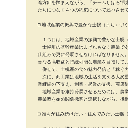
進方針を踏まえながら、「チームしほろ“農
たちにつなぐ４つの約束について述べさせて
□ 地域産業の振興で豊かな士幌（まち）づく
　１つ目は、地域産業の振興で豊かな士幌（
　士幌町の基幹産業はまぎれもなく農業で
仕組みで更に発展させなければなりません
更なる高収益と持続可能な農業を目指してま
　併せて、士幌産の食の魅力発信と「稼ぐ力
　次に、商工業は地域の生活を支える大変
業継続の下支え、創業・起業の支援、商店街
　地域産業を維持発展させるためには、農
農業塾を始め関係機関と連携しながら、後継
□ 誰もが住み続けたい・住んでみたい士幌（