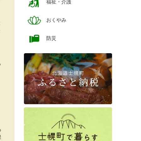
福祉・介護
おくやみ
と
き
防災
り
っ
あ
課