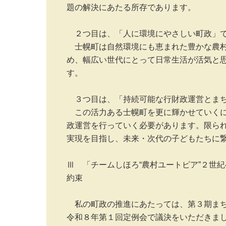
題の解決にあたる所存であります。

　２つ目は、「人に環境にやさしい町政」で
　士幌町は自然環境にも恵まれた豊かな農
め、幅広い世代にとって日常生活が活気と
す。

　３つ目は、「持続可能な行財政運営とまち
　この活力ある士幌町を更に輝かせていく
政運営を行っていく必要があります。限ら
実現を目指し、未来・次代の子どもたちに繋
Ⅲ　「チームしほろ“農村ユートピア”２世
約束

　私の町政の推進にあたっては、第３期ま
令和８年第１回定例会で議決をいただきま