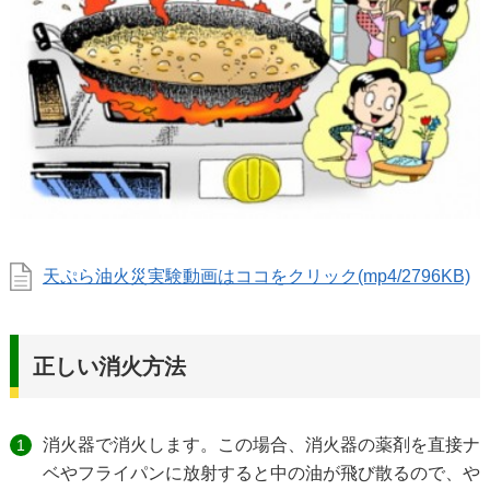
天ぷら油火災実験動画はココをクリック(mp4/2796KB)
正しい消火方法
消火器で消火します。この場合、消火器の薬剤を直接ナ
ベやフライパンに放射すると中の油が飛び散るので、や