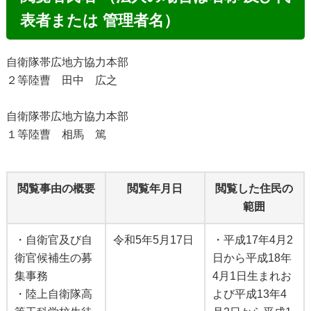
表者または 管理者名）
自衛隊帯広地方協力本部
２等陸曹 田中 広之
自衛隊帯広地方協力本部
１等陸曹 相馬 篤
閲覧事由の概要
閲覧年月日
閲覧した住民の
範囲
・自衛官及び自
令和5年5月17日
・平成17年4月2
衛官候補生の募
日から平成18年
集事務
4月1日生まれお
・陸上自衛隊高
よび平成13年4