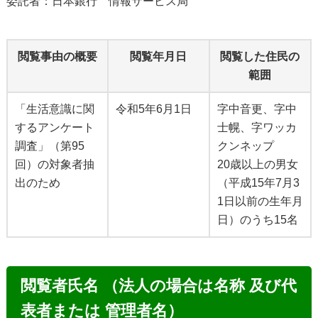
委託者：日本銀行 情報サービス局
閲覧事由の概要
閲覧年月日
閲覧した住民の
範囲
「生活意識に関
令和5年6月1日
字中音更、字中
するアンケート
士幌、字ワッカ
調査」（第95
クンネップ
回）の対象者抽
20歳以上の男女
出のため
（平成15年7月3
1日以前の生年月
日）のうち15名
閲覧者氏名 （法人の場合は名称 及び代
表者または 管理者名）