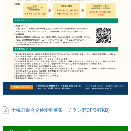
士幌町乗合交通愛称募集 チラシ(PDF/347KB)