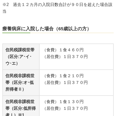
※2 過去１２カ月の入院日数合計が９０日を超えた場合該
当
療養病床に入院した場合（65歳以上の方）
住民税課税世帯
（食費）１食４６０円
（区分:ア･イ･
（居住費）１日３７０円
ウ･エ）
住民税非課税世
（食費）１食２１０円
帯（区分:オ･低
（居住費）１日３７０円
所得者Ⅱ）
住民税非課税世
（食費）１食１３０円
帯（区分:低所得
（居住費）１日３７０円
者Ⅰ）※1