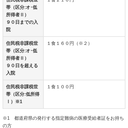
帯（区分:オ･低
所得者Ⅱ）
９０日までの入
院
住民税非課税世
１食１６０円（※２）
帯（区分:オ･低
所得者Ⅱ）
９０日を超える
入院
住民税非課税世
１食１００円
帯（区分:低所得
Ⅰ）※1
※1 都道府県の発行する指定難病の医療受給者証をお持ち
の方