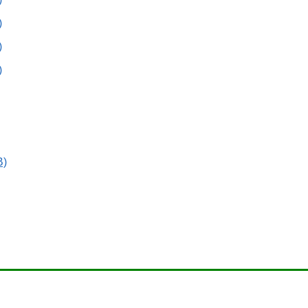
)
)
)
)